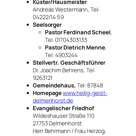
Küster/Hausmeister
Andreas Westermann, Tel:
04222/14 59
Seelsorger
Pastor Ferdinand Scheel
,
Tel. 01704303133
Pastor Dietrich Menne
,
Tel: 4903244
Stellvertr. Geschäftsführer
Dr. Joachim Behrens, Tel:
9263121
Gemeindehaus,
Tel: 87848
Homepage
www.heilig-geist-
delmenhorst.de
Evangelischer Friedhof
Wildeshauser Straße 110
27753 Delmenhorst
Herr Behrmann / Frau Herzog,